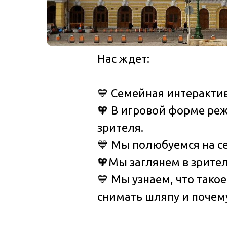
Нас ждет:
💙 Семейная интерактив
🧡 В игровой форме реж
зрителя.
💙 Мы полюбуемся на се
🧡Мы заглянем в зрите
💙 Мы узнаем, что тако
снимать шляпу и почему