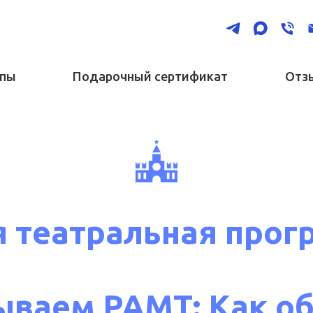
ппы
Подарочный сертификат
Отз
 театральная прогр
ываем РАМТ: Как о