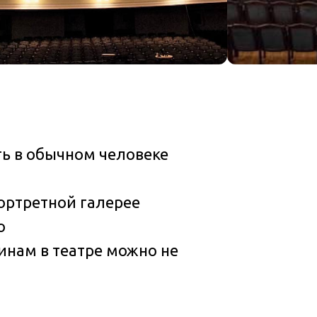
а
ть в обычном человеке
портретной галерее
о
щинам в театре можно не