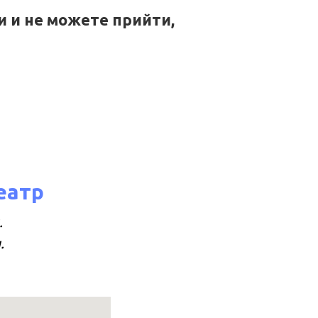
и и не можете прийти,
еатр
.
.