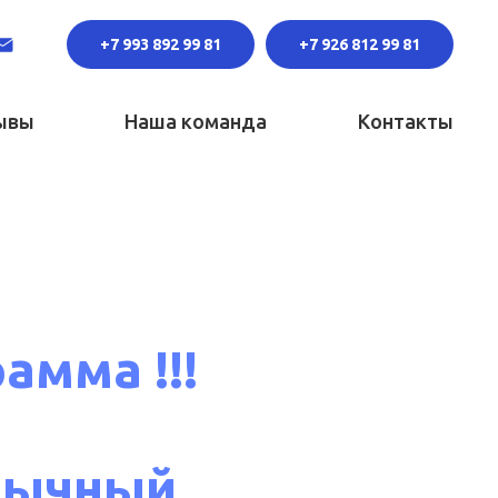
+7 993 892 99 81
+7 926 812 99 81
ывы
Наша команда
Контакты
амма !!!
бычный