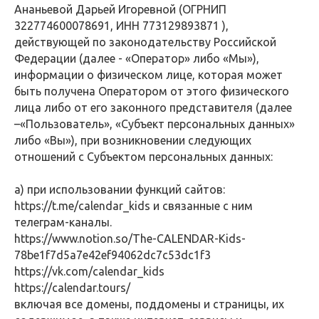
Ананьевой Дарьей Игоревной (ОГРНИП
322774600078691, ИНН 773129893871 ),
действующей по законодательству Российской
Федерации (далее - «Оператор» либо «Мы»),
информации о физическом лице, которая может
быть получена Оператором от этого физического
лица либо от его законного представителя (далее
–«Пользователь», «Субъект персональных данных»
либо «Вы»), при возникновении следующих
отношений с Субъектом персональных данных:
а) при использовании функций сайтов:
https://t.me/calendar_kids
и связанные с ним
телеграм-каналы.
https://www.notion.so/The-CALENDAR-Kids-
78be1f7d5a7e42ef94062dc7c53dc1f3
https://vk.com/calendar_kids
https://calendar.tours/
включая все домены, поддомены и страницы, их