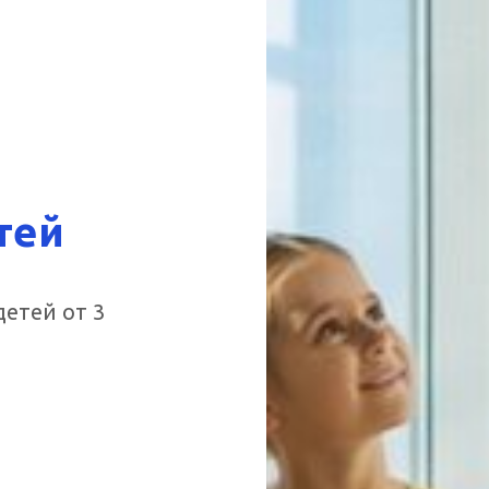
тей
етей от 3