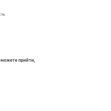
сть
е можете прийти,