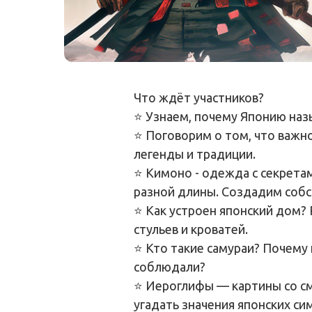
Что ждёт участников?
⭐️ Узнаем, почему Японию на
⭐️ Поговорим о том, что важн
легенды и традиции.
⭐️ Кимоно - одежда с секрета
разной длины. Создадим собс
⭐️ Как устроен японский дом?
стульев и кроватей.
⭐️ Кто такие самураи? Почему
соблюдали?
⭐️ Иероглифы — картины со с
угадать значения японских си