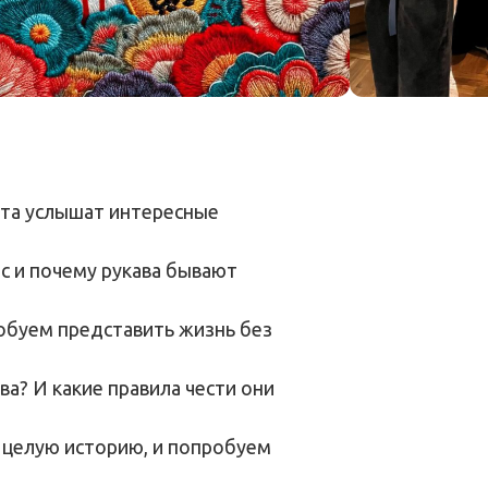
бята услышат интересные
яс и почему рукава бывают
пробуем представить жизнь без
ва? И какие правила чести они
ь целую историю, и попробуем