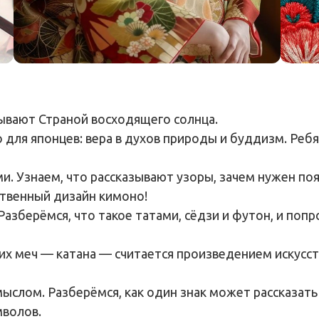
зывают Страной восходящего солнца.
о для японцев: вера в духов природы и буддизм. Ре
ми. Узнаем, что рассказывают узоры, зачем нужен по
твенный дизайн кимоно!
 Разберёмся, что такое татами, сёдзи и футон, и по
 их меч — катана — считается произведением искусст
мыслом. Разберёмся, как один знак может рассказат
мволов.