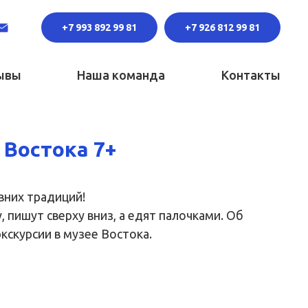
+7 993 892 99 81
+7 926 812 99 81
ывы
Наша команда
Контакты
 Востока 7+
вних традиций!
, пишут сверху вниз, а едят палочками. Об
кскурсии в музее Востока.